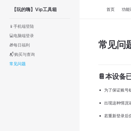
Main Navigati
【玩的嗨】Vip工具箱
首页
功能
Skip to content
Sidebar Navigation
📱手机端登陆
💻电脑端登录
常见问
🎁每日福利
📬购买与查询
常见问题
📔本设备
为了保证账号
出现这种情况
若重新登录后