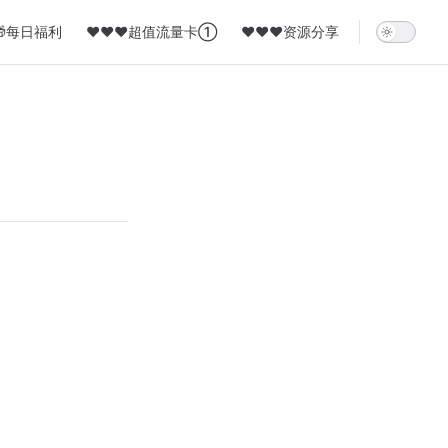
🎁每日福利
❤️❤️❤️超值流量卡①
❤️❤️❤️资源分享