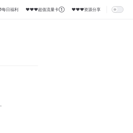
🎁每日福利
❤️❤️❤️超值流量卡①
❤️❤️❤️资源分享
。