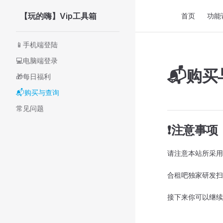
Main Navigati
【玩的嗨】Vip工具箱
首页
功能
Skip to content
Sidebar Navigation
📱手机端登陆
💻电脑端登录
📬购买
🎁每日福利
📬购买与查询
常见问题
❗注意事项
请注意本站所采用
合租吧独家研发扫
接下来你可以继续